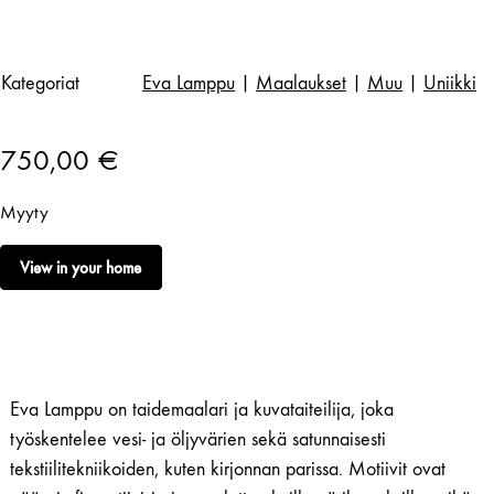
Kategoriat
Eva Lamppu
|
Maalaukset
|
Muu
|
Uniikki
750,00
€
Myyty
View in your home
Eva Lamppu on taidemaalari ja kuvataiteilija, joka
työskentelee vesi- ja öljyvärien sekä satunnaisesti
tekstiilitekniikoiden, kuten kirjonnan parissa. Motiivit ovat