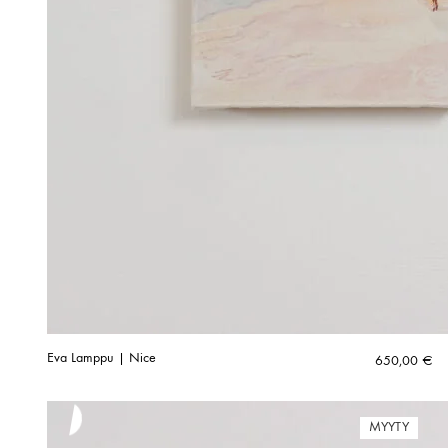
Eva Lamppu | Nice
650,00
€
MYYTY