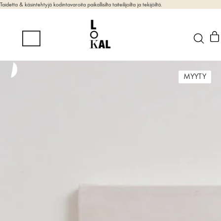
Taidetta & käsintehtyjä kodintavaroita paikallisilta taiteilijoilta ja tekijöiltä.
MYYTY