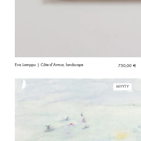
Eva Lamppu | Côte-d’Armor, landscape
750,00
€
MYYTY