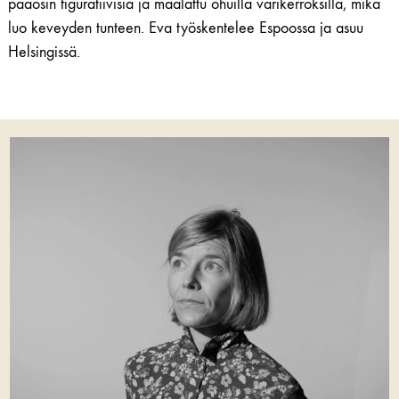
pääosin figuratiivisia ja maalattu ohuilla värikerroksilla, mikä
luo keveyden tunteen. Eva työskentelee Espoossa ja asuu
Helsingissä.