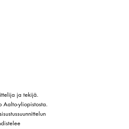
elija ja tekijä.
o Aalto-yliopistosta.
isustussuunnittelun
hdistelee