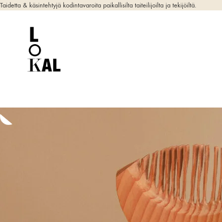
Taidetta & käsintehtyjä kodintavaroita paikallisilta taiteilijoilta ja tekijöiltä.