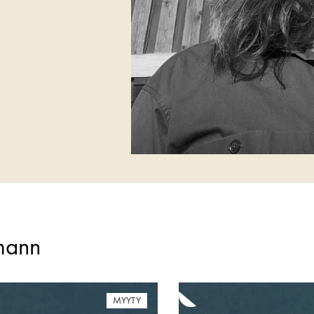
ymann
MYYTY