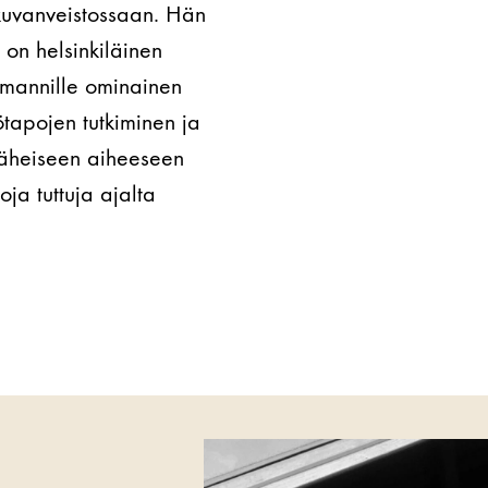
 kuvanveistossaan. Hän
 on helsinkiläinen
aymannille ominainen
ötapojen tutkiminen ja
 läheiseen aiheeseen
oja tuttuja ajalta