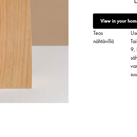
Carlo
Raymann
|
View in your hom
Brushed
Figure,
Teos
Use
18
nähtävillä
Ta
Summers
9,
in
säh
a
var
Row
suu
määrä