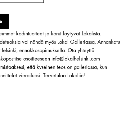
e
immat kodintuotteet ja korut löytyvät Lokalista.
ideteoksia voi nähdä myös Lokal Galleriassa, Annankatu
 Helsinki, ennakkosopimuksella. Ota yhteyttä
köpostitse osoitteeseen info@lokalhelsinki.com
mistaaksesi, että kyseinen teos on galleriassa, kun
nnittelet vierailuasi. Tervetuloa Lokaliin!