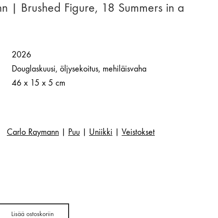
n | Brushed Figure, 18 Summers in a
2026
Douglaskuusi, öljysekoitus, mehiläisvaha
46 x 15 x 5 cm
Carlo Raymann
|
Puu
|
Uniikki
|
Veistokset
Lisää ostoskoriin