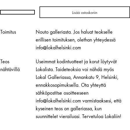
Lisää ostoskoriin
Antrei
Hartikainen
|
Toimitus
Nouto galleriasta. Jos haluat teokselle
Melt
erillisen toimituksen, olethan yhteydessä
Vaasi
info@lokalhelsinki.com
No.
8
Teos
Useimmat kodintuotteet ja korut löytyvät
määrä
nähtävillä
Lokalista. Taideteoksia voi nähdä myös
Lokal Galleriassa, Annankatu 9, Helsinki,
ennakkosopimuksella. Ota yhteyttä
sähköpostitse osoitteeseen
info@lokalhelsinki.com varmistaaksesi, että
kyseinen teos on galleriassa, kun
suunnittelet vierailuasi. Tervetuloa Lokaliin!