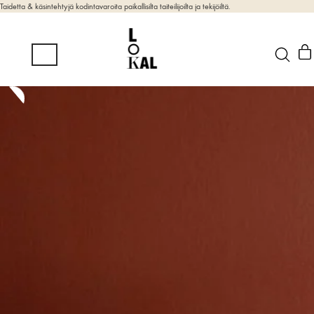
Taidetta & käsintehtyjä kodintavaroita paikallisilta taiteilijoilta ja tekijöiltä.