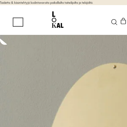
Taidetta & käsintehtyjä kodintavaroita paikallisilta taiteilijoilta ja tekijöiltä.