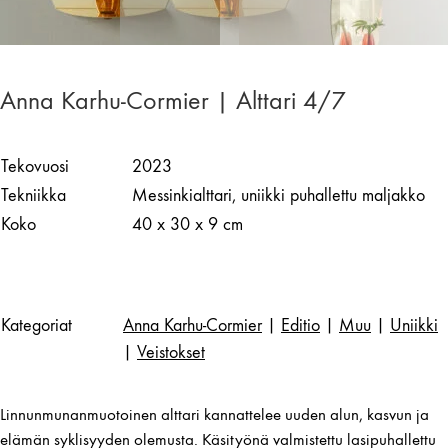
Anna Karhu-Cormier | Alttari 4/7
Tekovuosi
2023
Tekniikka
Messinkialttari, uniikki puhallettu maljakko
Koko
40 x 30 x 9 cm
Kategoriat
Anna Karhu-Cormier
|
Editio
|
Muu
|
Uniikki
|
Veistokset
Linnunmunanmuotoinen alttari kannattelee uuden alun, kasvun ja
elämän syklisyyden olemusta. Käsityönä valmistettu lasipuhallettu