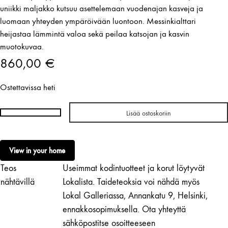
uniikki maljakko kutsuu asettelemaan vuodenajan kasveja ja
luomaan yhteyden ympäröivään luontoon. Messinkialttari
heijastaa lämmintä valoa sekä peilaa katsojan ja kasvin
muotokuvaa.
860,00
€
Ostettavissa heti
Lisää ostoskoriin
Anna
Karhu-
Cormier
View in your home
|
Teos
Useimmat kodintuotteet ja korut löytyvät
Alttari
4/7
nähtävillä
Lokalista. Taideteoksia voi nähdä myös
määrä
Lokal Galleriassa, Annankatu 9, Helsinki,
ennakkosopimuksella. Ota yhteyttä
sähköpostitse osoitteeseen