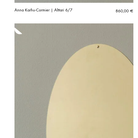
Anna Karhu-Cormier | Alttari 6/7
860,00
€