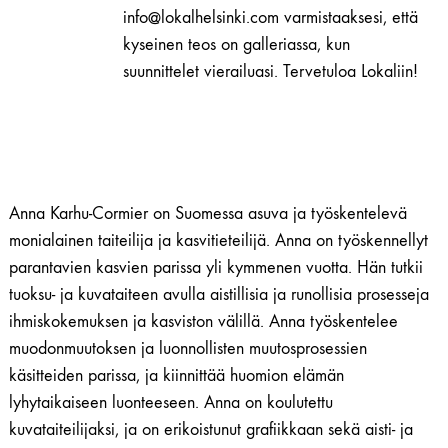
info@lokalhelsinki.com varmistaaksesi, että
kyseinen teos on galleriassa, kun
suunnittelet vierailuasi. Tervetuloa Lokaliin!
Anna Karhu-Cormier on Suomessa asuva ja työskentelevä
monialainen taiteilija ja kasvitieteilijä. Anna on työskennellyt
parantavien kasvien parissa yli kymmenen vuotta. Hän tutkii
tuoksu- ja kuvataiteen avulla aistillisia ja runollisia prosesseja
ihmiskokemuksen ja kasviston välillä. Anna työskentelee
muodonmuutoksen ja luonnollisten muutosprosessien
käsitteiden parissa, ja kiinnittää huomion elämän
lyhytaikaiseen luonteeseen. Anna on koulutettu
kuvataiteilijaksi, ja on erikoistunut grafiikkaan sekä aisti- ja