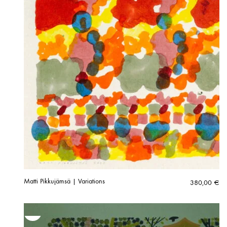
Matti Pikkujämsä | Variations
380,00
€