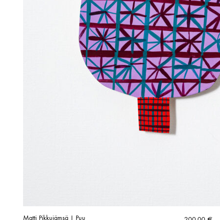
Matti Pikkujämsä | Puu
200,00
€