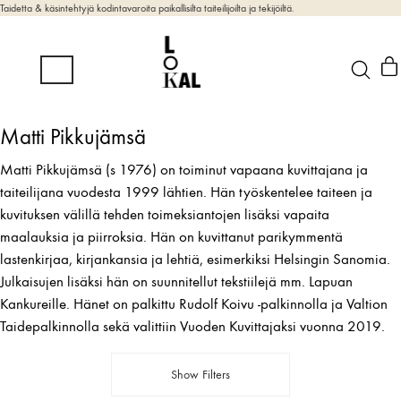
Taidetta & käsintehtyjä kodintavaroita paikallisilta taiteilijoilta ja tekijöiltä.
Matti Pikkujämsä
Matti Pikkujämsä (s 1976) on toiminut vapaana kuvittajana ja
taiteilijana vuodesta 1999 lähtien. Hän työskentelee taiteen ja
kuvituksen välillä tehden toimeksiantojen lisäksi vapaita
maalauksia ja piirroksia. Hän on kuvittanut parikymmentä
lastenkirjaa, kirjankansia ja lehtiä, esimerkiksi Helsingin Sanomia.
Julkaisujen lisäksi hän on suunnitellut tekstiilejä mm. Lapuan
Kankureille. Hänet on palkittu Rudolf Koivu -palkinnolla ja Valtion
Taidepalkinnolla sekä valittiin Vuoden Kuvittajaksi vuonna 2019.
Show Filters