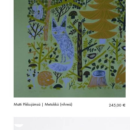
Matti Pikkujämsä | Metsikkö (vihreä)
245,00
€