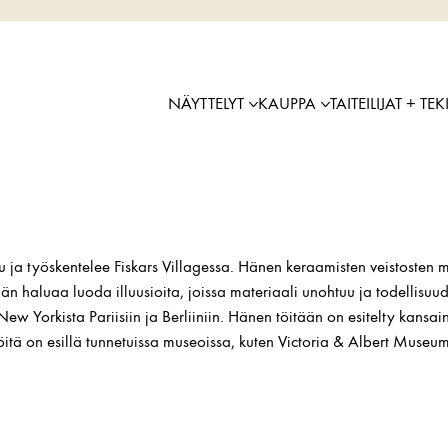
NÄYTTELYT
KAUPPA
TAITEILIJAT + TEK
 ja työskentelee Fiskars Villagessa. Hänen keraamisten veistosten 
 hän haluaa luoda illuusioita, joissa materiaali unohtuu ja todellisuu
ew Yorkista Pariisiin ja Berliiniin. Hänen töitään on esitelty kansa
itä on esillä tunnetuissa museoissa, kuten Victoria & Albert Muse