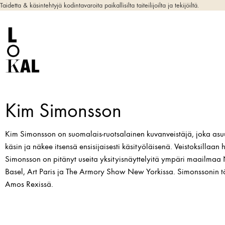
Taidetta & käsintehtyjä kodintavaroita paikallisilta taiteilijoilta ja tekijöiltä.
Kim Simonsson
Kim Simonsson on suomalais-ruotsalainen kuvanveistäjä, joka asuu
käsin ja näkee itsensä ensisijaisesti käsityöläisenä. Veistoksillaan
Simonsson on pitänyt useita yksityisnäyttelyitä ympäri maailmaa N
Basel, Art Paris ja The Armory Show New Yorkissa. Simonssonin tö
Amos Rexissä.