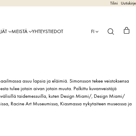
Tilini
Uutiskirje
IJÄT
MEISTÄ
YHTEYSTIEDOT
FI
maailmassa asuu lapsia ja eläimiä. Simonsson tekee veistoksensa
desta tulee jotain aivan jotain muuta. Palkittu kuvanveistäjä
invälisillä taidemessuilla, kuten Design Miami/, Design Miami/
umissa, Racine Art Museumissa, Kiasmassa nykytaiteen museossa ja