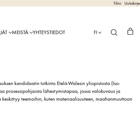
Tilini
Uutiskirje
IJÄT
MEISTÄ
YHTEYSTIEDOT
FI
sen kandidaatin tutkinto Etelä-Walesin yliopistosta (Iso-
aa prosessipohjaista lähestymistapaa, jossa valokuvaus ja
ka keskittyy teemoihin, kuten materiaalisuuteen, maahanmuuttoon