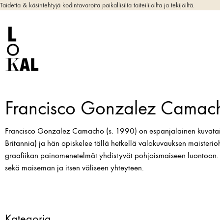
Taidetta & käsintehtyjä kodintavaroita paikallisilta taiteilijoilta ja tekijöiltä.
Francisco Gonzalez Camac
Francisco Gonzalez Camacho (s. 1990) on espanjalainen kuvataitei
Britannia) ja hän opiskelee tällä hetkellä valokuvauksen maister
graafiikan painomenetelmät yhdistyvät pohjoismaiseen luontoon. H
sekä maiseman ja itsen väliseen yhteyteen.
Kategoria