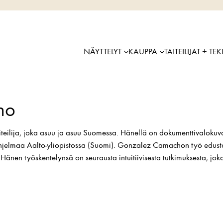
NÄYTTELYT
KAUPPA
TAITEILIJAT + TEK
ho
lija, joka asuu ja asuu Suomessa. Hänellä on dokumenttivalokuvauk
iohjelmaa Aalto-yliopistossa (Suomi). Gonzalez Camachon työ edust
änen työskentelynsä on seurausta intuitiivisesta tutkimuksesta, jo