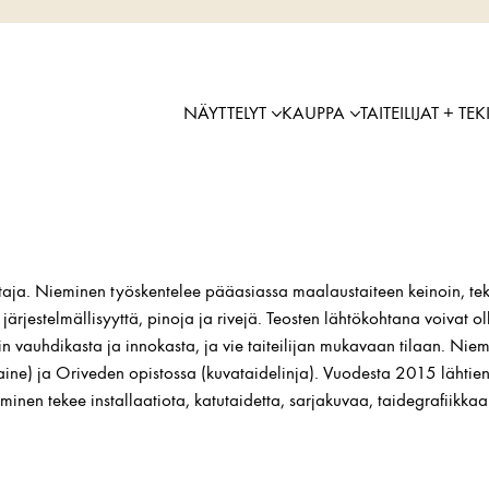
NÄYTTELYT
KAUPPA
TAITEILIJAT + TEK
aja. Nieminen työskentelee pääasiassa maalaustaiteen keinoin, tekemi
 järjestelmällisyyttä, pinoja ja rivejä. Teosten lähtökohtana voivat 
in vauhdikasta ja innokasta, ja vie taiteilijan mukavaan tilaan. Niem
aine) ja Oriveden opistossa (kuvataidelinja). Vuodesta 2015 lähtien 
minen tekee installaatiota, katutaidetta, sarjakuvaa, taidegrafiikk