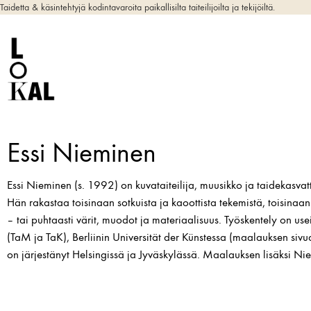
Taidetta & käsintehtyjä kodintavaroita paikallisilta taiteilijoilta ja tekijöiltä.
Essi Nieminen
Essi Nieminen (s. 1992) on kuvataiteilija, muusikko ja taidekasvatt
Hän rakastaa toisinaan sotkuista ja kaoottista tekemistä, toisinaan
– tai puhtaasti värit, muodot ja materiaalisuus. Työskentely on use
(TaM ja TaK), Berliinin Universität der Künstessa (maalauksen sivu
on järjestänyt Helsingissä ja Jyväskylässä. Maalauksen lisäksi Nie