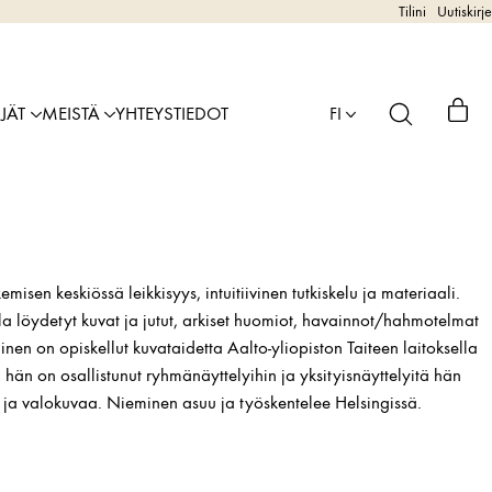
Tilini
Uutiskirje
IJÄT
MEISTÄ
YHTEYSTIEDOT
FI
sen keskiössä leikkisyys, intuitiivinen tutkiskelu ja materiaali.
olla löydetyt kuvat ja jutut, arkiset huomiot, havainnot/hahmotelmat
inen on opiskellut kuvataidetta Aalto-yliopiston Taiteen laitoksella
hän on osallistunut ryhmänäyttelyihin ja yksityisnäyttelyitä hän
aa ja valokuvaa. Nieminen asuu ja työskentelee Helsingissä.