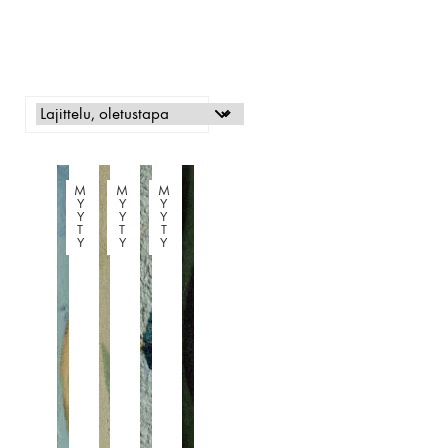
M
M
M
Y
Y
Y
Y
Y
Y
T
T
T
Y
Y
Y