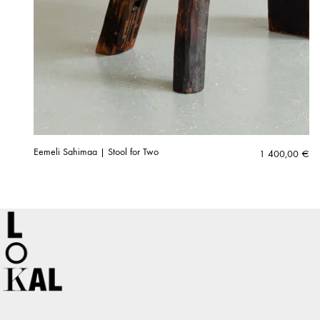
Eemeli Sahimaa | Stool for Two
1 400,00
€