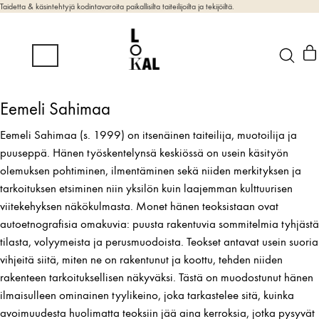
Taidetta & käsintehtyjä kodintavaroita paikallisilta taiteilijoilta ja tekijöiltä.
Eemeli Sahimaa
Eemeli Sahimaa (s. 1999) on itsenäinen taiteilija, muotoilija ja
puuseppä. Hänen työskentelynsä keskiössä on usein käsityön
olemuksen pohtiminen, ilmentäminen sekä niiden merkityksen ja
tarkoituksen etsiminen niin yksilön kuin laajemman kulttuurisen
viitekehyksen näkökulmasta. Monet hänen teoksistaan ovat
autoetnografisia omakuvia: puusta rakentuvia sommitelmia tyhjästä
tilasta, volyymeista ja perusmuodoista. Teokset antavat usein suoria
vihjeitä siitä, miten ne on rakentunut ja koottu, tehden niiden
rakenteen tarkoituksellisen näkyväksi. Tästä on muodostunut hänen
ilmaisulleen ominainen tyylikeino, joka tarkastelee sitä, kuinka
avoimuudesta huolimatta teoksiin jää aina kerroksia, jotka pysyvät