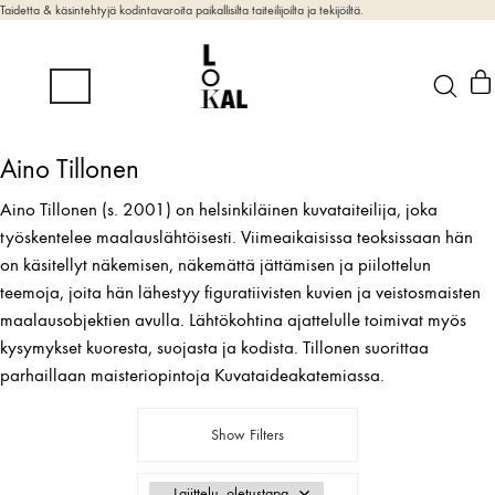
Taidetta & käsintehtyjä kodintavaroita paikallisilta taiteilijoilta ja tekijöiltä.
Aino Tillonen
Aino Tillonen (s. 2001) on helsinkiläinen kuvataiteilija, joka
työskentelee maalauslähtöisesti. Viimeaikaisissa teoksissaan hän
on käsitellyt näkemisen, näkemättä jättämisen ja piilottelun
teemoja, joita hän lähestyy figuratiivisten kuvien ja veistosmaisten
maalausobjektien avulla. Lähtökohtina ajattelulle toimivat myös
kysymykset kuoresta, suojasta ja kodista. Tillonen suorittaa
parhaillaan maisteriopintoja Kuvataideakatemiassa.
Show Filters