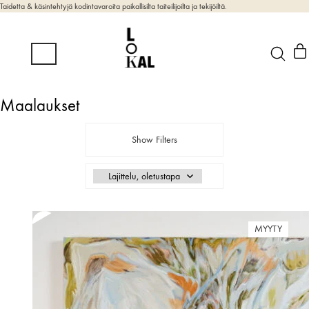
Taidetta & käsintehtyjä kodintavaroita paikallisilta taiteilijoilta ja tekijöiltä.
Maalaukset
Show Filters
MYYTY