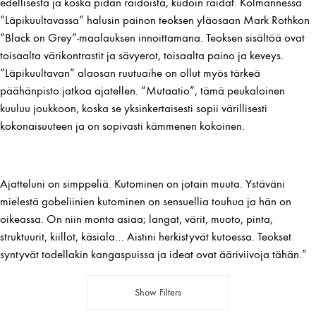
edellisestä ja koska pidän raidoista, kudoin raidat. Kolmannessa
”Läpikuultavassa” halusin painon teoksen yläosaan Mark Rothkon
”Black on Grey”-maalauksen innoittamana. Teoksen sisältöä ovat
toisaalta värikontrastit ja sävyerot, toisaalta paino ja keveys.
”Läpikuultavan” alaosan ruutuaihe on ollut myös tärkeä
päähänpisto jatkoa ajatellen. ”Mutaatio”, tämä peukaloinen
kuuluu joukkoon, koska se yksinkertaisesti sopii värillisesti
kokonaisuuteen ja on sopivasti kämmenen kokoinen.
Ajatteluni on simppeliä. Kutominen on jotain muuta. Ystäväni
mielestä gobeliinien kutominen on sensuellia touhua ja hän on
oikeassa. On niin monta asiaa; langat, värit, muoto, pinta,
struktuurit, kiillot, käsiala… Aistini herkistyvät kutoessa. Teokset
syntyvät todellakin kangaspuissa ja ideat ovat ääriviivoja tähän.”
Show Filters