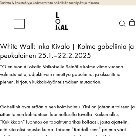
Taidetta & käsintehtyjä kodintavaroita paikallisilta taiteilijoilta ja tekijöiltä.
White Wall: Inka Kivalo | Kolme gobeliinia ja
peukaloinen 25.1.–22.2.2025
“Olen tuonut Lokalin Valkoiselle Seinälle kolme viime vuonna
valmistunutta, adjektiivein nimettyä gobeliinia, ja aksenttina
pienen, kirjotun kukkais-hyönteismäisen mutaation.
Gobeliinit ovat eräänlainen kolmisointu. Yksi on johtanut toiseen ja
sitten toinen kolmanteen luonnollisella tavalla. Kaiken alku,
”Kukikkaan” luonnos on tapahtumarikas kollaasi, josta ajattelin,
että sitä olisi hauska kutoa. Toiseen ”Raidalliseen” poimin värit