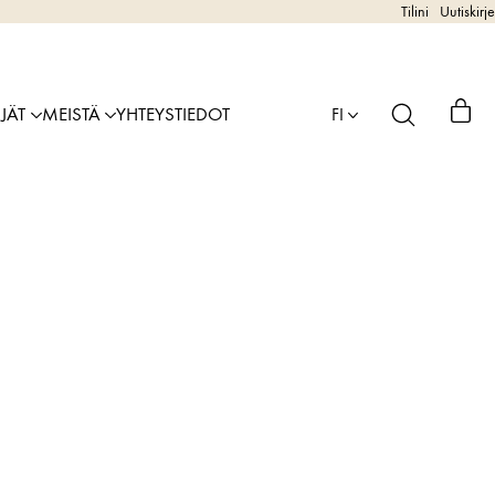
Tilini
Uutiskirje
IJÄT
MEISTÄ
YHTEYSTIEDOT
FI