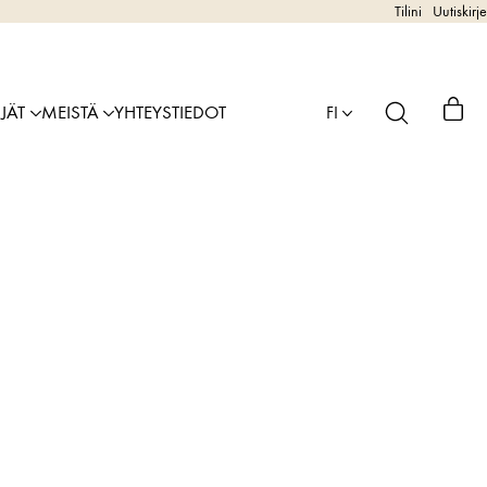
Tilini
Uutiskirje
IJÄT
MEISTÄ
YHTEYSTIEDOT
FI