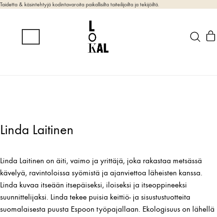
Taidetta & käsintehtyjä kodintavaroita paikallisilta taiteilijoilta ja tekijöiltä.
Linda Laitinen
Linda Laitinen on äiti, vaimo ja yrittäjä, joka rakastaa metsässä
kävelyä, ravintoloissa syömistä ja ajanviettoa läheisten kanssa.
Linda kuvaa itseään itsepäiseksi, iloiseksi ja itseoppineeksi
suunnittelijaksi. Linda tekee puisia keittiö- ja sisustustuotteita
suomalaisesta puusta Espoon työpajallaan. Ekologisuus on lähellä