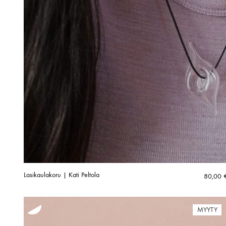
Lasikaulakoru | Kati Peltola
80,00
MYYTY