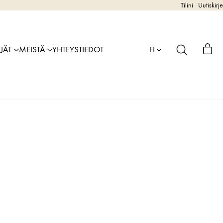
Tilini
Uutiskirje
IJÄT
MEISTÄ
YHTEYSTIEDOT
FI