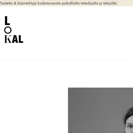
Taidetta & käsintehtyjä kodintavaroita paikallisilta taiteilijoilta ja tekijöiltä.