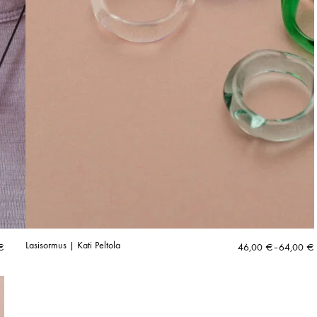
Lasisormus | Kati Peltola
Hintaluokka:
€
46,00
€
–
64,00
€
46,00 €
-
64,00 €