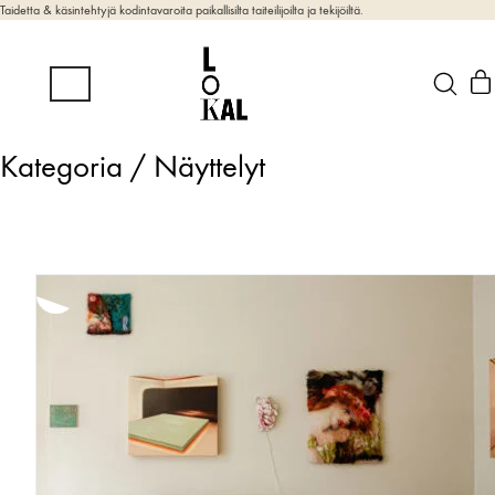
Taidetta & käsintehtyjä kodintavaroita paikallisilta taiteilijoilta ja tekijöiltä.
Kategoria /
Näyttelyt