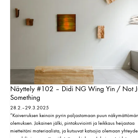
Näyttely #102 – Didi NG Wing Yin / Not J
Something
28.2.–29.3.2025
”Kaiverruksen keinoin pyrin paljastamaan puun näkymättömä
olemuksen. Jokainen jälki, pintakuviointi ja leikkaus heijastaa
mietteitäni materiaalista, ja kutsuvat katsojia olemaan yhteyd