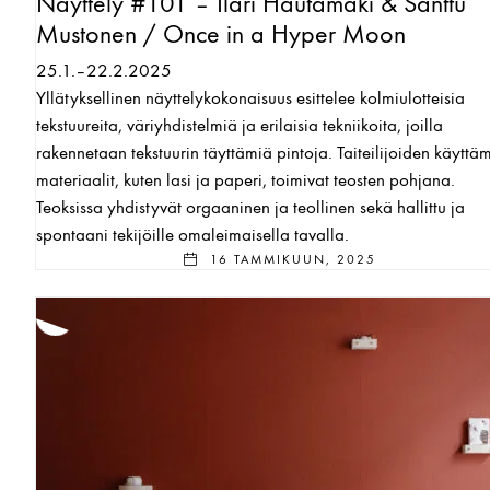
Näyttely #101 – Ilari Hautamäki & Santtu
Mustonen / Once in a Hyper Moon
25.1.–22.2.2025
Yllätyksellinen näyttelykokonaisuus esittelee kolmiulotteisia
tekstuureita, väriyhdistelmiä ja erilaisia tekniikoita, joilla
rakennetaan tekstuurin täyttämiä pintoja. Taiteilijoiden käyttä
materiaalit, kuten lasi ja paperi, toimivat teosten pohjana.
Teoksissa yhdistyvät orgaaninen ja teollinen sekä hallittu ja
spontaani tekijöille omaleimaisella tavalla.
16 TAMMIKUUN, 2025