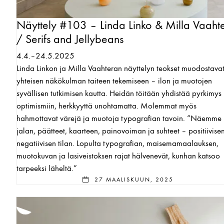
Näyttely #103 – Linda Linko & Milla Vaaht
/ Serifs and Jellybeans
4.4.–24.5.2025
Linda Linkon ja Milla Vaahteran näyttelyn teokset muodostava
yhteisen näkökulman taiteen tekemiseen – ilon ja muotojen
syvällisen tutkimisen kautta. Heidän töitään yhdistää pyrkimys
optimismiin, herkkyyttä unohtamatta. Molemmat myös
hahmottavat värejä ja muotoja typografian tavoin. “Näemme
jalan, päätteet, kaarteen, painovoiman ja suhteet – positiivisen
negatiivisen tilan. Lopulta typografian, maisemamaalauksen,
muotokuvan ja lasiveistoksen rajat hälvenevät, kunhan katsoo
tarpeeksi läheltä.”
27 MAALISKUUN, 2025