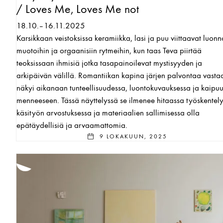
/ Loves Me, Loves Me not
18.10.–16.11.2025
Karsikkaan veistoksissa keramiikka, lasi ja puu viittaavat luon
muotoihin ja orgaanisiin rytmeihin, kun taas Teva piirtää
teoksissaan ihmisiä jotka tasapainoilevat mystisyyden ja
arkipäivän välillä. Romantiikan kapina järjen palvontaa vasta
näkyi aikanaan tunteellisuudessa, luontokuvauksessa ja kaipu
menneeseen. Tässä näyttelyssä se ilmenee hitaassa työskentely
käsityön arvostuksessa ja materiaalien sallimisessa olla
epätäydellisiä ja arvaamattomia.
9 LOKAKUUN, 2025