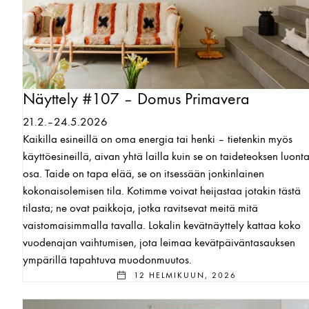
Näyttely #107 – Domus Primavera
21.2.–24.5.2026
Kaikilla esineillä on oma energia tai henki – tietenkin myös
käyttöesineillä, aivan yhtä lailla kuin se on taideteoksen luont
osa. Taide on tapa elää, se on itsessään jonkinlainen
kokonaisolemisen tila. Kotimme voivat heijastaa jotakin tästä
tilasta; ne ovat paikkoja, jotka ravitsevat meitä mitä
vaistomaisimmalla tavalla. Lokalin kevätnäyttely kattaa koko
vuodenajan vaihtumisen, jota leimaa kevätpäiväntasauksen
ympärillä tapahtuva muodonmuutos.
12 HELMIKUUN, 2026