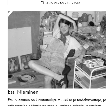
2 JOULUKUUN, 2025
Essi Nieminen
Essi Nieminen on kuvataiteilija, muusikko ja taidekasvattaja, j
työskentelee pääasiassa maalaustaiteen keinoin, tekemisen