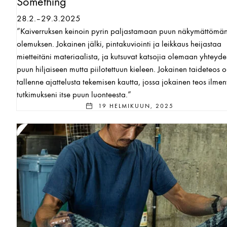
Something
28.2.–29.3.2025
”Kaiverruksen keinoin pyrin paljastamaan puun näkymättömä
olemuksen. Jokainen jälki, pintakuviointi ja leikkaus heijastaa
mietteitäni materiaalista, ja kutsuvat katsojia olemaan yhteyd
puun hiljaiseen mutta piilotettuun kieleen. Jokainen taideteos 
tallenne ajattelusta tekemisen kautta, jossa jokainen teos ilme
tutkimukseni itse puun luonteesta.”
19 HELMIKUUN, 2025