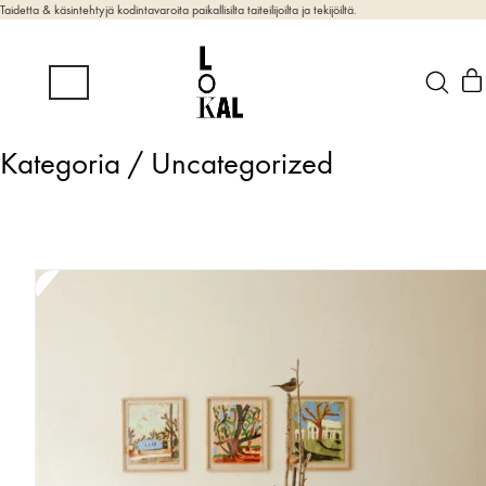
Taidetta & käsintehtyjä kodintavaroita paikallisilta taiteilijoilta ja tekijöiltä.
Kategoria /
Uncategorized