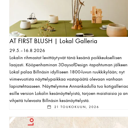
AT FIRST BLUSH | Lokal Galleria
29.5.–16.8.2026
Lokalin rihmastot levittäytyvät tänä kesänä poikkeuksellisen
laajasti. Kööpenhaminan 3DaysofDesign -tapahtuman jälkeen
Lokal palaa Billnäsin idylliseen 1800-luvun ruukkikylään; nyt
viimevuotista näyttelypaikkaa vastapäätä olevaan vanhaan
lapiotehtaaseen. Näyttelymme Annankadulla tuo kotigalleria
esille version Lokalin kesänäyttelyistä, tarjoen maistiaisia ja a
vihjeitä tulevasta Billnäsin kesänäyttelystä.
21 TOUKOKUUN, 2026