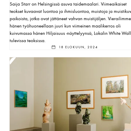
Saija Starr on Helsingissä asuva taidemaalari. Viimeaikaiset
teokset kuvaavat luontoa ja ihmisluontoa, muistoja ja muistiku
paikoista, jotka ovat jättäneet vahvan muistijäljen. Vierailimme
hänen työhuoneellaan juuri kun viimeinen maalikerros oli
kuivumassa hänen Hiljaisuus -näyttelyynsä, Lokalin White Walli
tulevissa teoksissa.
18 ELOKUUN, 2024