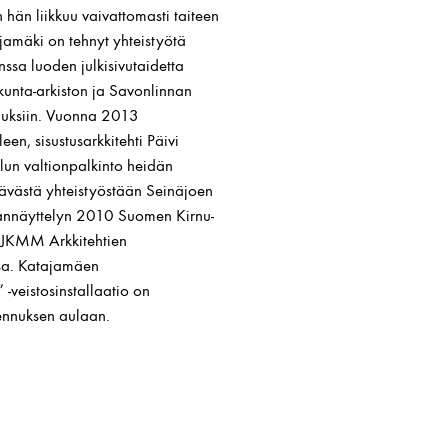
n hän liikkuu vaivattomasti taiteen
jamäki on tehnyt yhteistyötä
nssa luoden julkisivutaidetta
unta-arkiston ja Savonlinnan
nuksiin. Vuonna 2013
en, sisustusarkkitehti Päivi
un valtionpalkinto heidän
stävästä yhteistyöstään Seinäjoen
annäyttelyn 2010 Suomen Kirnu-
n JKMM Arkkitehtien
issa. Katajamäen
 -veistosinstallaatio on
kennuksen aulaan.