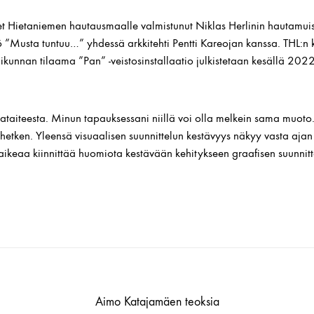
et Hietaniemen hautausmaalle valmistunut Niklas Herlinin hautamui
ö ”Musta tuntuu…” yhdessä arkkitehti Pentti Kareojan kanssa. THL:n
imikunnan tilaama ”Pan” -veistosinstallaatio julkistetaan kesällä 2022
ataiteesta. Minun tapauksessani niillä voi olla melkein sama muoto.
 hetken. Yleensä visuaalisen suunnittelun kestävyys näkyy vasta ajan
aikeaa kiinnittää huomiota kestävään kehitykseen graafisen suunnitte
Aimo Katajamäen teoksia