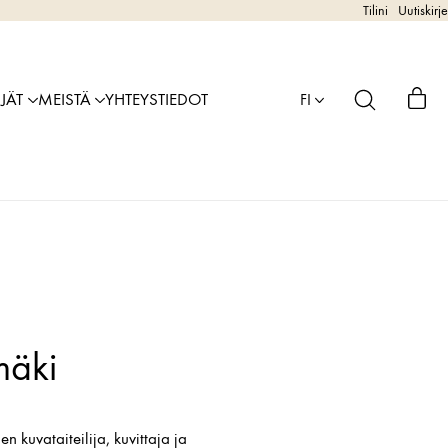
Tilini
Uutiskirje
IJÄT
MEISTÄ
YHTEYSTIEDOT
FI
mäki
kuvataiteilija, kuvittaja ja