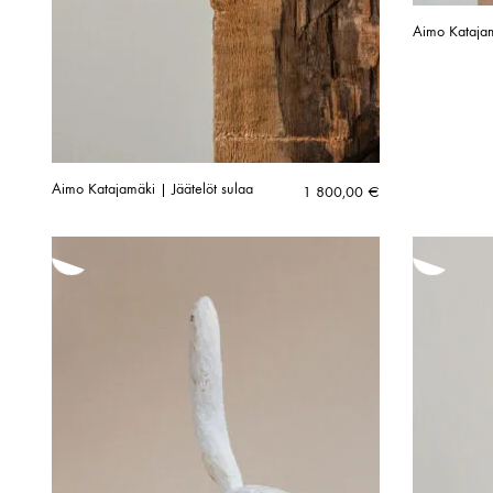
Aimo Katajam
Aimo Katajamäki | Jäätelöt sulaa
1 800,00
€