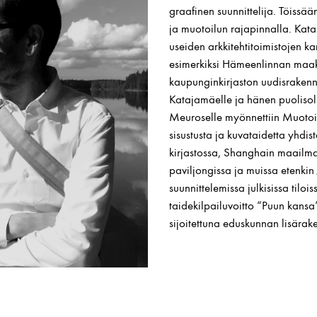
graafinen suunnittelija. Töissää
ja muotoilun rajapinnalla. Kata
useiden arkkitehtitoimistojen ka
esimerkiksi Hämeenlinnan maak
kaupunginkirjaston uudisraken
Katajamäelle ja hänen puolisolle
Meuroselle myönnettiin Muotoil
sisustusta ja kuvataidetta yhdi
kirjastossa, Shanghain maailm
paviljongissa ja muissa etenki
suunnittelemissa julkisissa tilo
taidekilpailuvoitto “Puun kansa”
sijoitettuna eduskunnan lisära