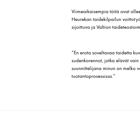
Viimeaikaisempia töitä ovat olle
Heurekan taidekilpailun voittoty
sijoittuva ja Valtion taideteosto
”En erota soveltavaa taidetta kuv
sudenkorennot, jotka elävät vain
suunnittelijana minun on melko v
tuotantoprosessissa.”