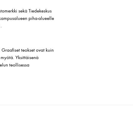
stomerkki sekä Tiedekeskus
 kampusalueen piha-alueelle
.
 Graafiset teokset ovat kuin
 myötä. Yksittäisenä
lun teollisessa