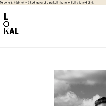
Taidetta & käsintehtyjä kodintavaroita paikallisilta taiteilijoilta ja tekijöiltä.