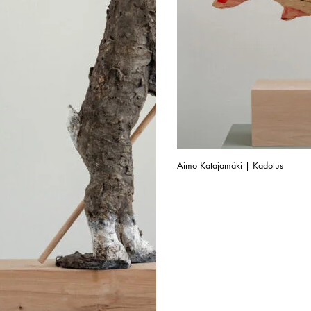
Aimo Katajamäki | Kadotus