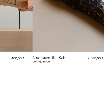
Aimo Katajamäki | Katin
3 400,00
€
2 800,00
€
aamujumppa