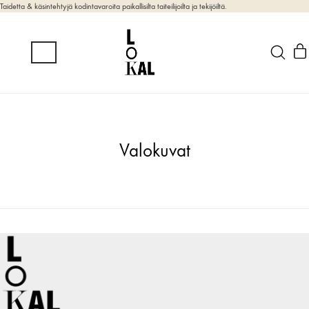
Taidetta & käsintehtyjä kodintavaroita paikallisilta taiteilijoilta ja tekijöiltä.
Valokuvat