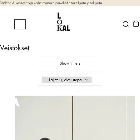
Taidetta & käsintehtyjä kodintavaroita paikallisilta taiteilijoilta ja tekijöiltä.
Veistokset
Show Filters