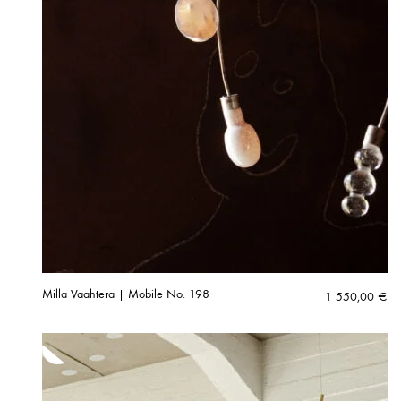
Milla Vaahtera | Mobile No. 198
1 550,00
€