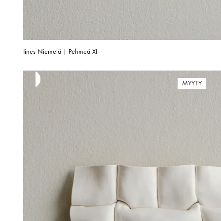
Iines Niemelä | Pehmeä XI
MYYTY