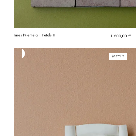
Iines Niemelä | Petals II
1 600,00
€
MYYTY