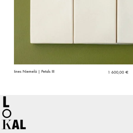
Iines Niemelä | Petals III
1 600,00
€