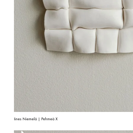
Iines Niemelä | Pehmeä X