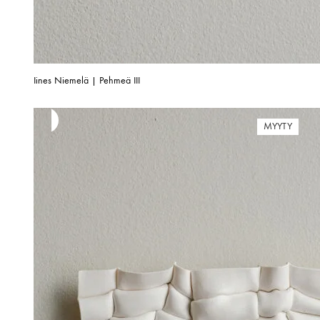
Iines Niemelä | Pehmeä III
MYYTY