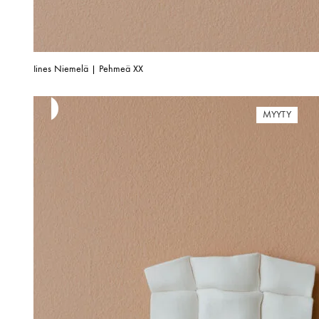
Iines Niemelä | Pehmeä XX
MYYTY