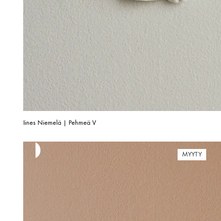
Iines Niemelä | Pehmeä V
MYYTY