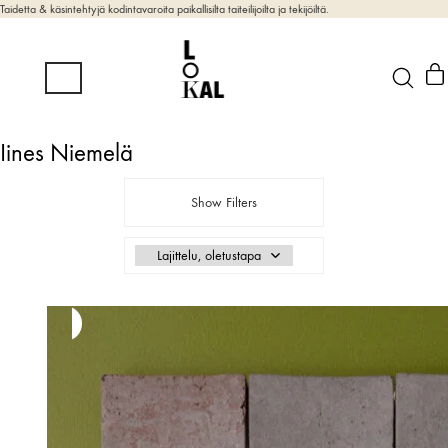
Taidetta & käsintehtyjä kodintavaroita paikallisilta taiteilijoilta ja tekijöiltä.
Iines Niemelä
Show Filters