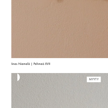
Iines Niemelä | Pehmeä XVII
MYYTY