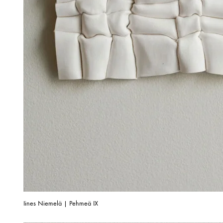
Iines Niemelä | Pehmeä IX