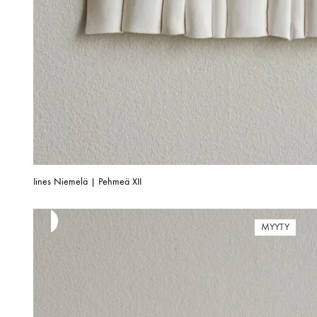
Iines Niemelä | Pehmeä XII
MYYTY