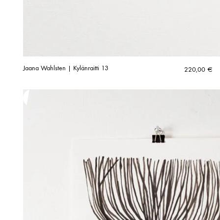
Jaana Wahlsten | Kylänraitti 13
220,00
€