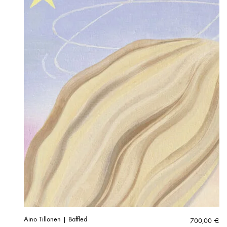
Aino Tillonen | Baffled
700,00
€