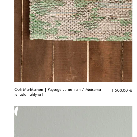
Outi Martikainen | Paysage vu au train / Maisema
1 500,00
€
junasta nähtynä I