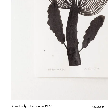
Réka Király | Herbarium #153
200,00
€