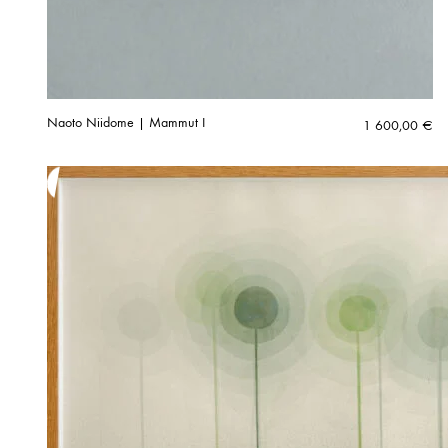
Naoto Niidome | Mammut I
1 600,00
€