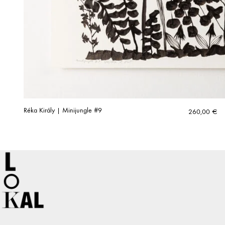
Réka Király | Minijungle #9
260,00
€