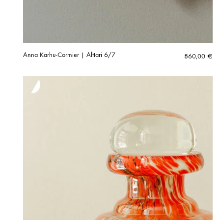
Anna Karhu-Cormier | Alttari 6/7
860,00
€