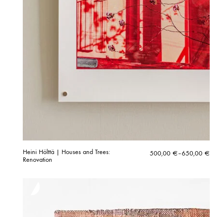
Heini Hölttä | Houses and Trees:
Hintaluokka:
500,00
€
–
650,00
€
Renovation
500,00 €
-
650,00 €