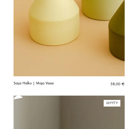
Saija Halko | Maja Vaasi
58,00
€
MYYTY