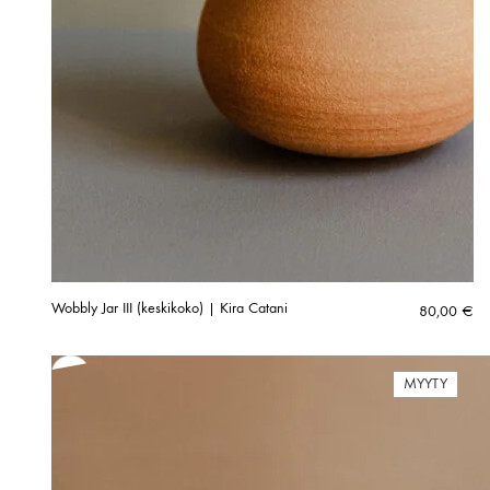
Wobbly Jar III (keskikoko) | Kira Catani
80,00
€
MYYTY