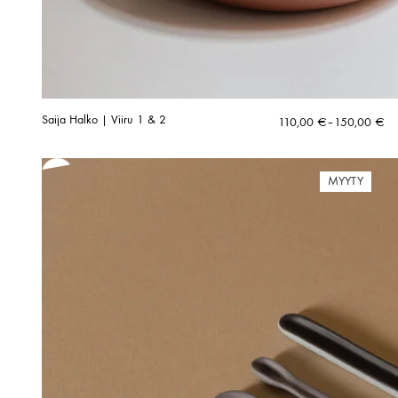
Saija Halko | Viiru 1 & 2
Hintaluokka:
110,00
€
–
150,00
€
110,00 €
-
150,00 €
MYYTY