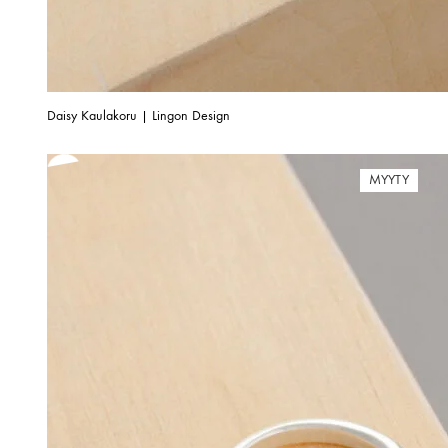
Daisy Kaulakoru | Lingon Design
MYYTY