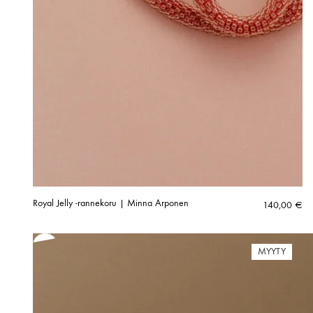
Royal Jelly -rannekoru | Minna Arponen
140,00
€
MYYTY