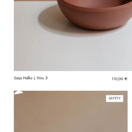
Saija Halko | Viiru 5
110,00
€
MYYTY