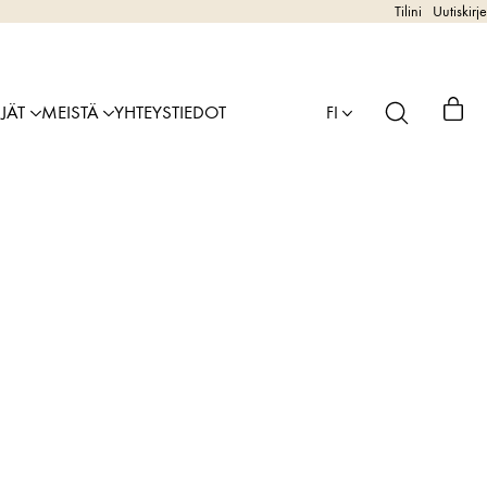
Tilini
Uutiskirje
IJÄT
MEISTÄ
YHTEYSTIEDOT
FI