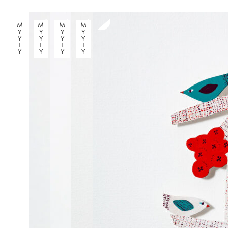
M
M
M
M
Y
Y
Y
Y
Y
Y
Y
Y
T
T
T
T
Y
Y
Y
Y