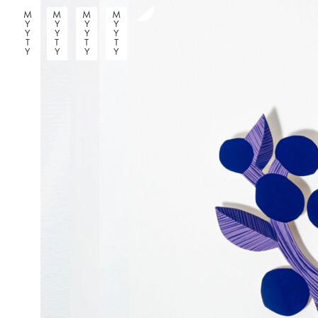
M
M
M
M
Y
Y
Y
Y
Y
Y
Y
Y
T
T
T
T
Y
Y
Y
Y