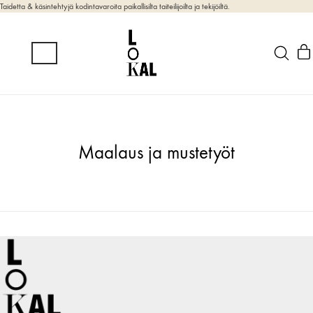
Taidetta & käsintehtyjä kodintavaroita paikallisilta taiteilijoilta ja tekijöiltä.
Maalaus ja mustetyöt