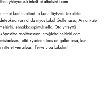
ethan yhteydessä info@lokalhelsinki.com
immat kodintuotteet ja korut löytyvät Lokalista.
ideteoksia voi nähdä myös Lokal Galleriassa, Annankatu
 Helsinki, ennakkosopimuksella. Ota yhteyttä
köpostitse osoitteeseen info@lokalhelsinki.com
mistaaksesi, että kyseinen teos on galleriassa, kun
nnittelet vierailuasi. Tervetuloa Lokaliin!