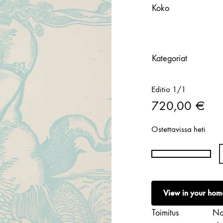
Koko
Kategoriat
Editio 1/1
720,00
€
Ostettavissa heti
Rita
Vargas
|
View in your hom
The
Whisper
Toimitus
Nou
of