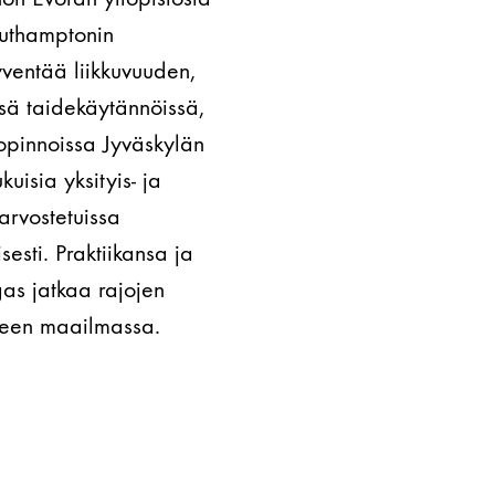
outhamptonin
syventää liikkuvuuden,
ssä taidekäytännöissä,
 opinnoissa Jyväskylän
kuisia yksityis- ja
arvostetuissa
sesti. Praktiikansa ja
as jatkaa rajojen
iteen maailmassa.