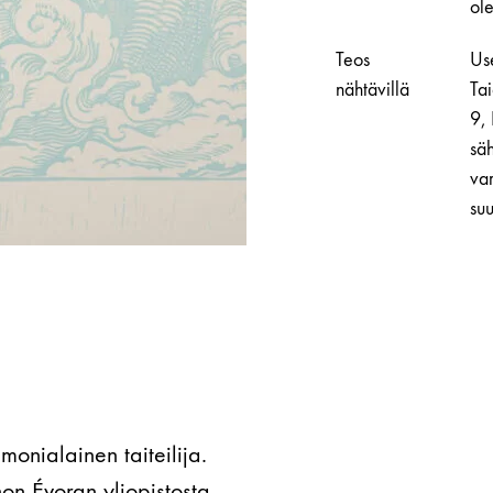
ol
Mélusine
määrä
Teos
Use
nähtävillä
Ta
9,
säh
var
suu
monialainen taiteilija.
non Évoran yliopistosta