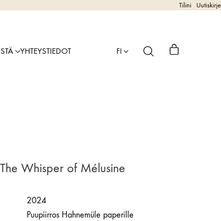
Tilini
Uutiskirje
ISTÄ
YHTEYSTIEDOT
FI
 The Whisper of Mélusine
2024
Puupiirros Hahnemüle paperille