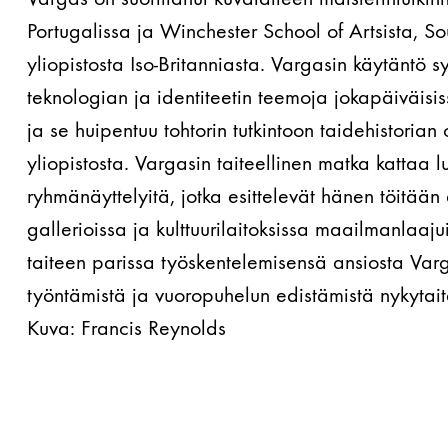
Portugalissa ja Winchester School of Artsista, S
yliopistosta Iso-Britanniasta. Vargasin käytäntö 
teknologian ja identiteetin teemoja jokapäiväisi
ja se huipentuu tohtorin tutkintoon taidehistorian
yliopistosta. Vargasin taiteellinen matka kattaa lu
ryhmänäyttelyitä, jotka esittelevät hänen töitään 
gallerioissa ja kulttuurilaitoksissa maailmanlaajui
taiteen parissa työskentelemisensä ansiosta Varg
työntämistä ja vuoropuhelun edistämistä nykyta
Kuva: Francis Reynolds