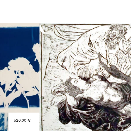
620,00
€