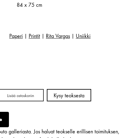
84 x 75 cm
Paperi
|
Printit
|
Rita Vargas
|
Uniikki
Kysy teoksesta
Lisää ostoskoriin
e
to galleriasta. Jos haluat teokselle erillisen toimituksen,