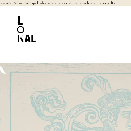
Taidetta & käsintehtyjä kodintavaroita paikallisilta taiteilijoilta ja tekijöiltä.