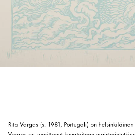
Rita Vargas (s. 1981, Portugali) on helsinkiläinen 
Vargas on suorittanut kuvataiteen maisterintutkin