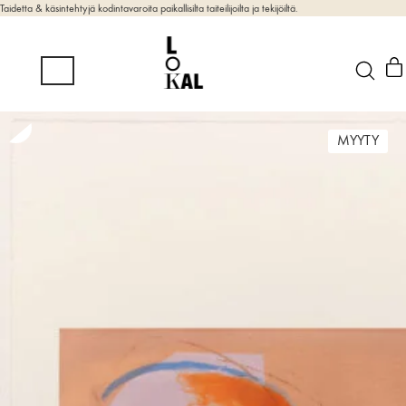
Taidetta & käsintehtyjä kodintavaroita paikallisilta taiteilijoilta ja tekijöiltä.
MYYTY