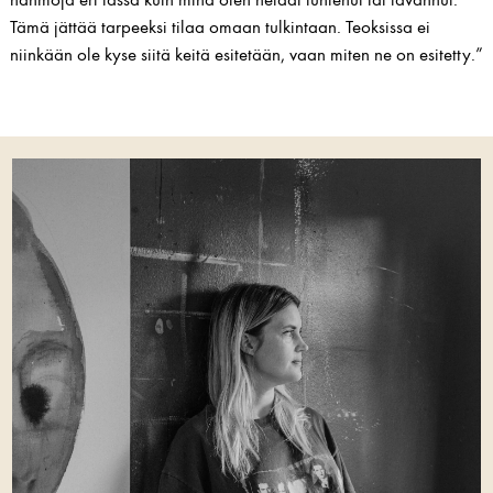
hahmoja eri iässä kuin minä olen heidät tuntenut tai tavannut.
Tämä jättää tarpeeksi tilaa omaan tulkintaan. Teoksissa ei
niinkään ole kyse siitä keitä esitetään, vaan miten ne on esitetty.”