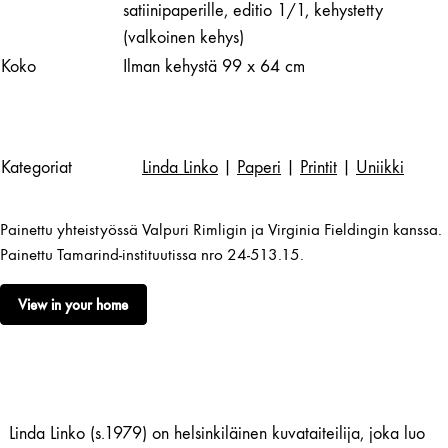
satiinipaperille, editio 1/1, kehystetty
(valkoinen kehys)
Koko
Ilman kehystä 99 x 64 cm
Kategoriat
Linda Linko
|
Paperi
|
Printit
|
Uniikki
Painettu yhteistyössä Valpuri Rimligin ja Virginia Fieldingin kanssa.
Painettu Tamarind-instituutissa nro 24-513.15.
View in your home
Linda Linko (s.1979) on helsinkiläinen kuvataiteilija, joka luo