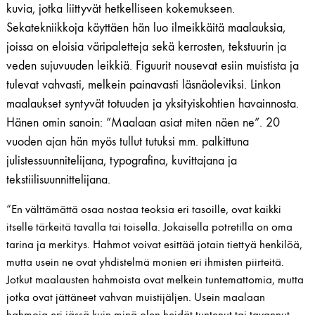
kuvia, jotka liittyvät hetkelliseen kokemukseen.
Sekatekniikkoja käyttäen hän luo ilmeikkäitä maalauksia,
joissa on eloisia väripaletteja sekä kerrosten, tekstuurin ja
veden sujuvuuden leikkiä. Figuurit nousevat esiin muistista ja
tulevat vahvasti, melkein painavasti läsnäoleviksi. Linkon
maalaukset syntyvät totuuden ja yksityiskohtien havainnosta.
Hänen omin sanoin: ”Maalaan asiat miten näen ne”. 20
vuoden ajan hän myös tullut tutuksi mm. palkittuna
julistessuunnitelijana, typografina, kuvittajana ja
tekstiilisuunnittelijana.
“En välttämättä osaa nostaa teoksia eri tasoille, ovat kaikki
itselle tärkeitä tavalla tai toisella. Jokaisella potretilla on oma
tarina ja merkitys. Hahmot voivat esittää jotain tiettyä henkilöä,
mutta usein ne ovat yhdistelmä monien eri ihmisten piirteitä.
Jotkut maalausten hahmoista ovat melkein tuntemattomia, mutta
jotka ovat jättäneet vahvan muistijäljen. Usein maalaan