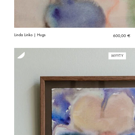
Linda Linko | Hugs
600,00
€
MYYTY