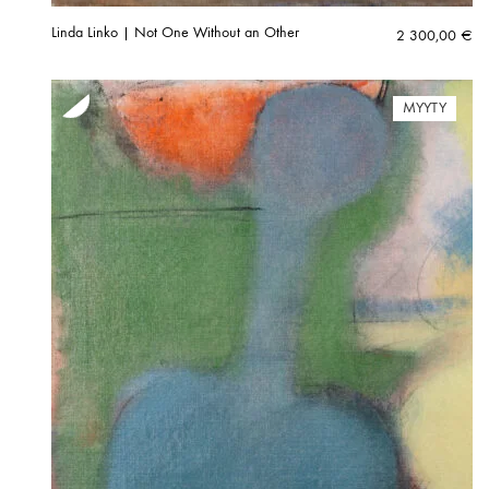
Linda Linko | Not One Without an Other
2 300,00
€
MYYTY