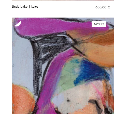
Linda Linko | Lotus
600,00
€
MYYTY