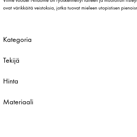
Viime vuodet Niidome on työskennellyt taiteen ja muotoilun ristey
ovat värikkäitä veistoksia, jotka tuovat mieleen utopistisen pieno
Kategoria
Tekijä
Hinta
Materiaali