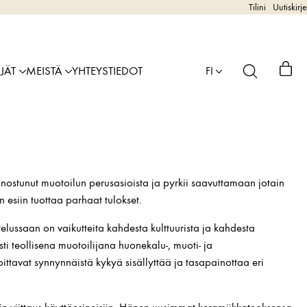
Tilini
Uutiskirje
IJÄT
MEISTÄ
YHTEYSTIEDOT
FI
nostunut muotoilun perusasioista ja pyrkii saavuttamaan jotain
n esiin tuottaa parhaat tulokset.
elussaan on vaikutteita kahdesta kulttuurista ja kahdesta
i teollisena muotoilijana huonekalu-, muoti- ja
ttavat synnynnäistä kykyä sisällyttää ja tasapainottaa eri