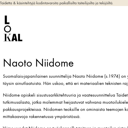
Taidetta & käsintehtyjä kodintavaroita paikallisilta taiteilijoilta ja tekijöiltä.
Naoto Niidome
Suomalais-japanilainen suunnittelija Naoto Niidome (s.1974) on y
täysin ainutlaatuista. Hän uskoo, että eri materiaalien teknisten ra
Niidome opiskeli sisustusarkkitehtuuria ja vaatesuunnittelua Taide
tutkimusalasta, jotka molemmat heijastuvat vahvana muotoilukielen
pakkausprojekteissa. Niidomen teoksille on ominaista teemojen kok
mittakaavoja rakennetussa ympäristössä.