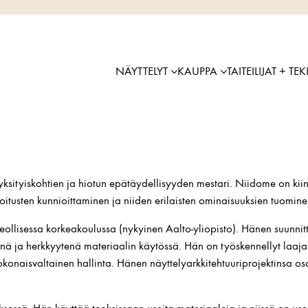
NÄYTTELYT
KAUPPA
TAITEILIJAT + TEK
ksityiskohtien ja hiotun epätäydellisyyden mestari. Niidome on kiin
joitusten kunnioittaminen ja niiden erilaisten ominaisuuksien tuomine
teollisessa korkeakoulussa (nykyinen Aalto-yliopisto). Hänen suunnitt
ä ja herkkyytenä materiaalin käytössä. Hän on työskennellyt laajast
onaisvaltainen hallinta. Hänen näyttelyarkkitehtuuriprojektinsa osoi