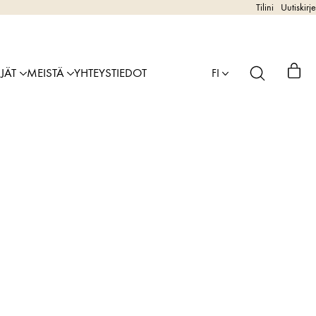
Tilini
Uutiskirje
IJÄT
MEISTÄ
YHTEYSTIEDOT
FI